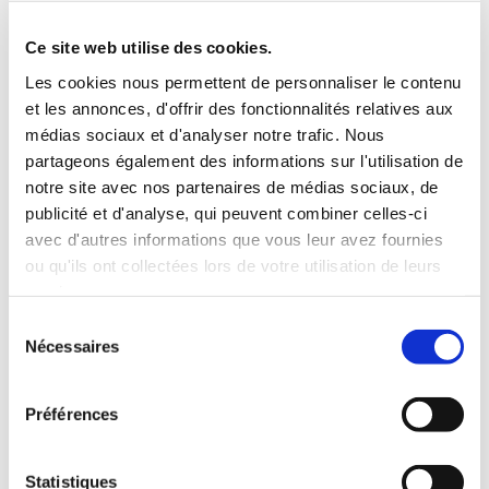
Ce site web utilise des cookies.
Les cookies nous permettent de personnaliser le contenu
et les annonces, d'offrir des fonctionnalités relatives aux
médias sociaux et d'analyser notre trafic. Nous
Dans le cadre de cet hébergement IaaS,
partageons également des informations sur l'utilisation de
nos clients peuvent se concentrer sur
notre site avec nos partenaires de médias sociaux, de
l’exploitation de leurs applicatifs et c’est
publicité et d'analyse, qui peuvent combiner celles-ci
DRP Software qui :
avec d'autres informations que vous leur avez fournies
• Assure la supervision et l’exploitation des
ou qu'ils ont collectées lors de votre utilisation de leurs
infrastructures techniques des VM
services.
• Approvisionne les équipements et les fait
Sélection
évoluer en cas de besoin
Nécessaires
du
• Gère la maintenance de ces équipements
consentement
• Assiste le client en cas d’incident sur les
Préférences
VM
Sécurité des données
Statistiques