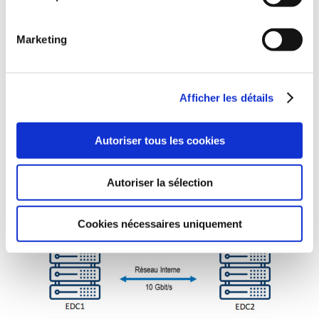
Nous utilisons une solution de Réplication
en Stretched Cluster répartie sur les 2
Marketing
datacenters CIV de Sainghin en Mélantois
et de Anzin.
La protection des données est autonome
Afficher les détails
et incluse dans la solution d’hébergement
proposée par DRP Software.
Nous proposons une véritable solution de
Autoriser tous les cookies
PCA avec 2 nœuds reliés en 10 Gbit/s qui
évolue facilement et dont la tolérance à la
Autoriser la sélection
panne est élevée avec d’excellents RPO et
RTO.
Cookies nécessaires uniquement