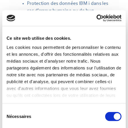
Protection des données IBM i dans les
cas d’erreur humaine ou de bug
applicatif
Ce site web utilise des cookies.
CDP4i permet aux utilisateurs
Les cookies nous permettent de personnaliser le contenu
de la réplication hardware
et les annonces, d'offrir des fonctionnalités relatives aux
d’améliorer leur protection pour
médias sociaux et d'analyser notre trafic. Nous
couvrir 100% des cas
partageons également des informations sur l'utilisation de
d’incidents IBM i
notre site avec nos partenaires de médias sociaux, de
publicité et d'analyse, qui peuvent combiner celles-ci
L’intégration de CDP4i dans une
avec d'autres informations que vous leur avez fournies
architecture répliquée par une solution de
ou qu'ils ont collectées lors de votre utilisation de leurs
services.
réplication hardware IBM i fait passer la
couverture des incidents IBM i de 35%
Sélection
(panne + sinistre) à 100% (panne + sinistre
Nécessaires
du
+ erreur
humaine + bug applicatif).
consentement